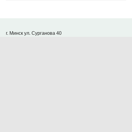
г. Минск ул. Сурганова 40
Салон-магазин: с 09.00 до 20.00
Телефоны:
+375 29 340-99-00
+375 33 340-99-00
info@japby.by
Заказ звонка