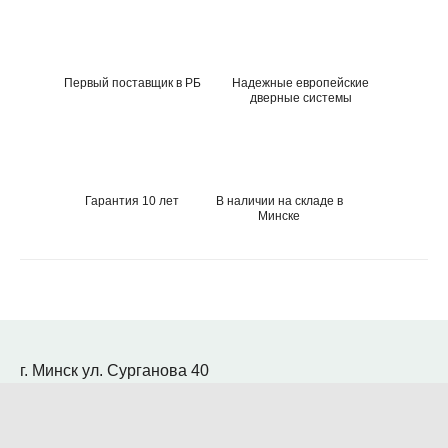
Первый поставщик в РБ
Надежные европейские
дверные системы
Гарантия 10 лет
В наличии на складе в
Минске
г. Минск ул. Сурганова 40
Салон-магазин: с 09.00 до 20.00
Телефоны: